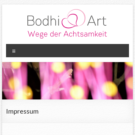
Zum
Inhalt
springen
Bodhi
Wege der
Menü
Achtsamkeit
Marion
Kotowski
Impressum