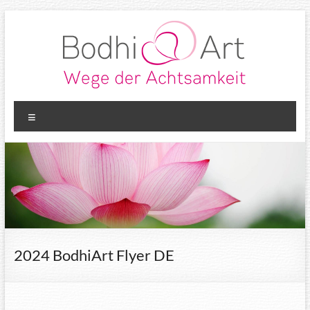
Zum
Inhalt
springen
Bodhi
Wege der
Menü
Achtsamkeit
Marion
Kotowski
2024 BodhiArt Flyer DE